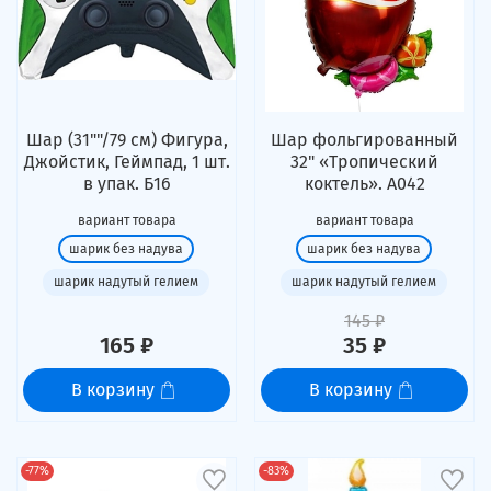
Шар (31""/79 см) Фигура,
Шар фольгированный
Джойстик, Геймпад, 1 шт.
32" «Тропический
в упак. Б16
коктель». А042
вариант товара
вариант товара
шарик без надува
шарик без надува
шарик надутый гелием
шарик надутый гелием
145 ₽
165 ₽
35 ₽
В корзину
В корзину
-77%
-83%