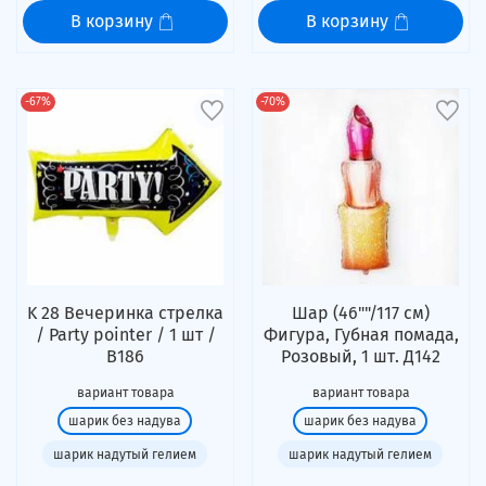
В корзину
В корзину
-67%
-70%
K 28 Вечеринка стрелка
Шар (46""/117 см)
/ Party pointer / 1 шт /
Фигура, Губная помада,
В186
Розовый, 1 шт. Д142
вариант товара
вариант товара
шарик без надува
шарик без надува
шарик надутый гелием
шарик надутый гелием