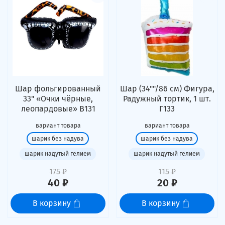
Шар фольгированный
Шар (34""/86 см) Фигура,
33" «Очки чёрные,
Радужный тортик, 1 шт.
леопардовые» В131
Г133
вариант товара
вариант товара
шарик без надува
шарик без надува
шарик надутый гелием
шарик надутый гелием
175 ₽
115 ₽
40 ₽
20 ₽
В корзину
В корзину