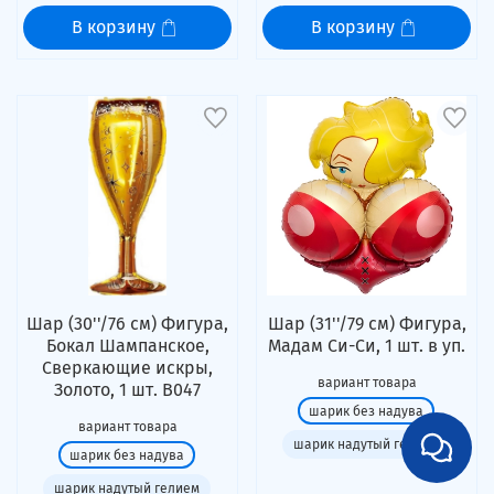
В корзину
В корзину
Шар (30''/76 см) Фигура,
Шар (31''/79 см) Фигура,
Бокал Шампанское,
Мадам Си-Си, 1 шт. в уп.
Сверкающие искры,
вариант товара
Золото, 1 шт. В047
шарик без надува
вариант товара
шарик надутый гелием
шарик без надува
шарик надутый гелием