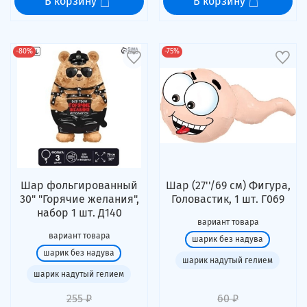
В корзину
В корзину
-80%
-75%
Шар фольгированный
Шар (27''/69 см) Фигура,
30" "Горячие желания",
Головастик, 1 шт. Г069
набор 1 шт. Д140
вариант товара
вариант товара
шарик без надува
шарик без надува
шарик надутый гелием
шарик надутый гелием
255 ₽
60 ₽