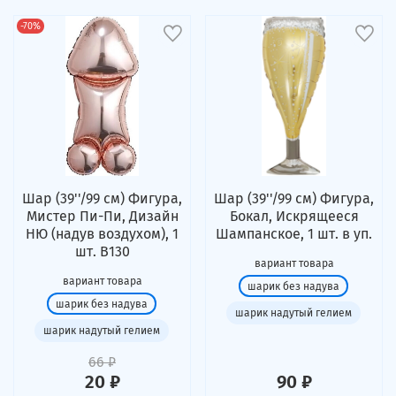
-70%
Шар (39''/99 см) Фигура,
Шар (39''/99 см) Фигура,
Мистер Пи-Пи, Дизайн
Бокал, Искрящееся
НЮ (надув воздухом), 1
Шампанское, 1 шт. в уп.
шт. В130
вариант товара
вариант товара
шарик без надува
шарик без надува
шарик надутый гелием
шарик надутый гелием
66 ₽
20 ₽
90 ₽