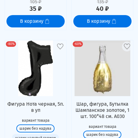
105 ₽
135 ₽
35 ₽
40 ₽
В корзину
В корзину
-80%
-60%
Фигура Нота черная, 5п.
Шар, фигура, Бутылка
в уп
Шампанское золотое, 1
шт. 100*48 см. А030
вариант товара
вариант товара
шарик без надува
шарик без надува
шарик надутый гелием