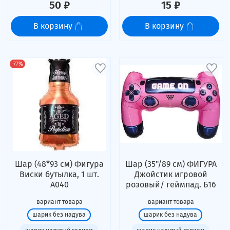
50 ₽
15 ₽
В корзину
В корзину
-77%
Шар (48*93 см) Фигура
Шар (35"/89 см) ФИГУРА
Виски бутылка, 1 шт.
Джойстик игровой
А040
розовый/ геймпад. Б16
вариант товара
вариант товара
шарик без надува
шарик без надува