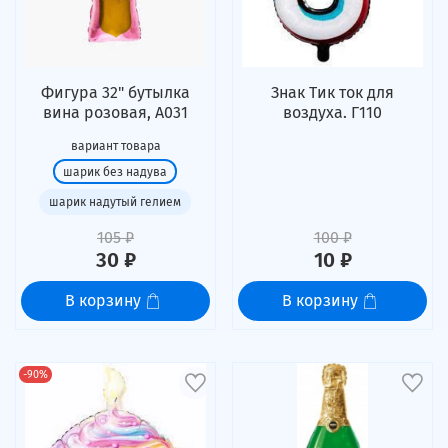
Фигура 32" бутылка
Знак Тик ток для
вина розовая, А031
воздуха. Г110
вариант товара
шарик без надува
шарик надутый гелием
105 ₽
100 ₽
30 ₽
10 ₽
В корзину
В корзину
-90%