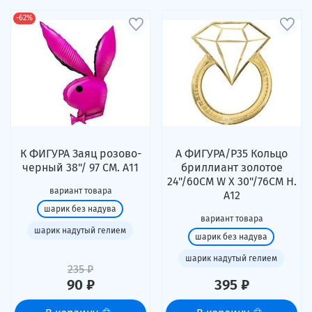
-62%
К ФИГУРА Заяц розово-
А ФИГУРА/P35 Кольцо
черный 38"/ 97 СМ. А11
бриллиант золотое
24"/60CM W X 30"/76CM H.
вариант товара
А12
шарик без надува
вариант товара
шарик надутый гелием
шарик без надува
шарик надутый гелием
235 ₽
90 ₽
395 ₽