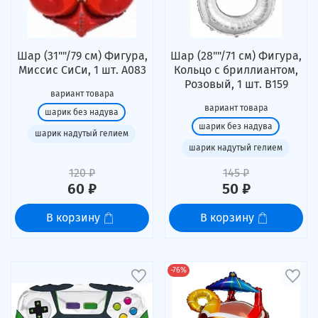
Шар (31""/79 см) Фигура,
Шар (28""/71 см) Фигура,
Миссис СиСи, 1 шт. А083
Кольцо с бриллиантом,
Розовый, 1 шт. В159
вариант товара
вариант товара
шарик без надува
шарик без надува
шарик надутый гелием
шарик надутый гелием
120 ₽
145 ₽
60 ₽
50 ₽
В корзину
В корзину
-76%