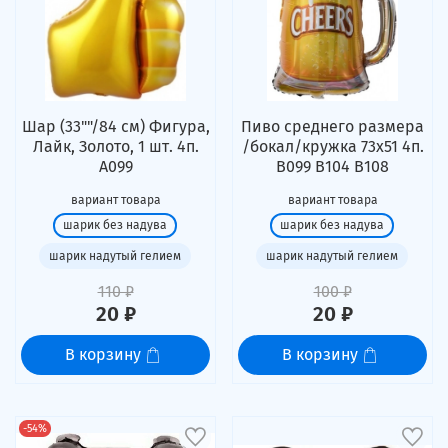
Шар (33""/84 см) Фигура,
Пиво среднего размера
Лайк, Золото, 1 шт. 4п.
/бокал/кружка 73х51 4п.
А099
В099 В104 В108
вариант товара
вариант товара
шарик без надува
шарик без надува
шарик надутый гелием
шарик надутый гелием
110 ₽
100 ₽
20 ₽
20 ₽
В корзину
В корзину
-54%