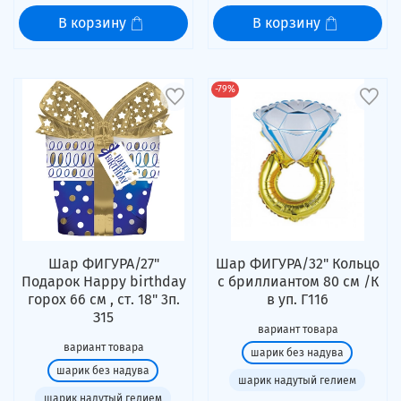
В корзину
В корзину
-79%
Шар ФИГУРА/27"
Шар ФИГУРА/32" Кольцо
Подарок Happy birthday
с бриллиантом 80 см /К
горох 66 см , ст. 18" 3п.
в уп. Г116
З15
вариант товара
вариант товара
шарик без надува
шарик без надува
шарик надутый гелием
шарик надутый гелием