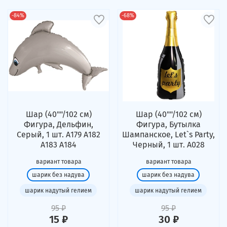
-84%
-68%
Шар (40""/102 см)
Шар (40""/102 см)
Фигура, Дельфин,
Фигура, Бутылка
Серый, 1 шт. А179 А182
Шампанское, Let`s Party,
А183 А184
Черный, 1 шт. А028
вариант товара
вариант товара
шарик без надува
шарик без надува
шарик надутый гелием
шарик надутый гелием
95 ₽
95 ₽
15 ₽
30 ₽