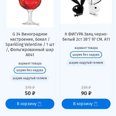
G 34 Виноградное
К ФИГУРА Заяц черно-
настроение, Бокал /
белый 2ст 38"/ 97 СМ. А11
Sparkling Valentine / 1 шт
вариант товара
/, Фольгированный шар
А041
шарик без надува
шарик надутый гелием
вариант товара
шарик без надува
шарик надутый гелием
270 ₽
235 ₽
50 ₽
90 ₽
В корзину
В корзину