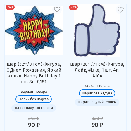
-74%
-73%
Шар (32""/81 см) Фигура,
Шар (28""/71 см) Фигура,
С Днем Рождения, Яркий
Лайк, #Like, 1 шт. 4п.
взрыв, Happy Birthday 1
А104
шт. 8п. Д181
вариант товара
вариант товара
шарик без надува
шарик без надува
шарик надутый гелием
шарик надутый гелием
345 ₽
330 ₽
90 ₽
90 ₽