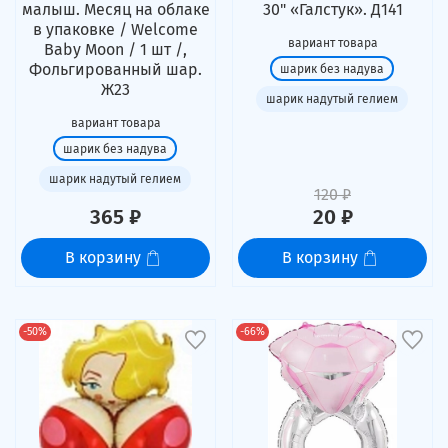
малыш. Месяц на облаке
30" «Галстук». Д141
в упаковке / Welcome
вариант товара
Baby Moon / 1 шт /,
Фольгированный шар.
шарик без надува
Ж23
шарик надутый гелием
вариант товара
шарик без надува
шарик надутый гелием
120 ₽
365 ₽
20 ₽
В корзину
В корзину
-50%
-66%