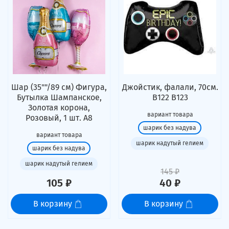
Шар (35""/89 см) Фигура,
Джойстик, фалали, 70см.
Бутылка Шампанское,
В122 В123
Золотая корона,
вариант товара
Розовый, 1 шт. А8
шарик без надува
вариант товара
шарик надутый гелием
шарик без надува
шарик надутый гелием
145 ₽
105 ₽
40 ₽
В корзину
В корзину