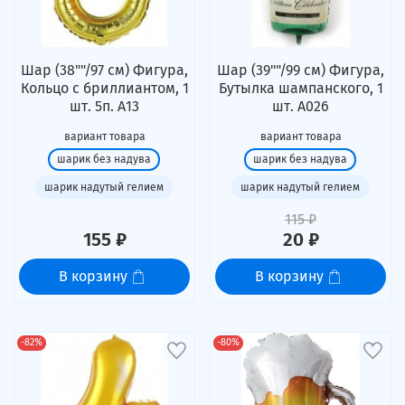
Шар (38""/97 см) Фигура,
Шар (39""/99 см) Фигура,
Кольцо с бриллиантом, 1
Бутылка шампанского, 1
шт. 5п. А13
шт. А026
вариант товара
вариант товара
шарик без надува
шарик без надува
шарик надутый гелием
шарик надутый гелием
115 ₽
155 ₽
20 ₽
В корзину
В корзину
-82%
-80%