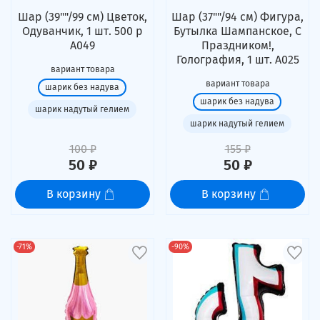
Шар (39""/99 см) Цветок,
Шар (37""/94 см) Фигура,
Одуванчик, 1 шт. 500 р
Бутылка Шампанское, С
А049
Праздником!,
Голография, 1 шт. А025
вариант товара
вариант товара
шарик без надува
шарик без надува
шарик надутый гелием
шарик надутый гелием
100 ₽
155 ₽
50 ₽
50 ₽
В корзину
В корзину
-71%
-90%