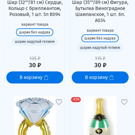
Шар (32""/81 см) Сердце,
Шар (35""/89 см) Фигура,
Кольцо с бриллиантом,
Бутылка Виноградное
Розовый, 1 шт. 5п В094
Шампанское, 1 шт. 6п.
А034
вариант товара
вариант товара
шарик без надува
шарик без надува
шарик надутый гелием
шарик надутый гелием
135 ₽
115 ₽
30 ₽
30 ₽
В корзину
В корзину
-83%