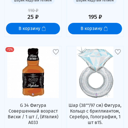
шарик надутый гелием
шарик надутый гелием
110 ₽
25 ₽
195 ₽
В корзину
В корзину
-72%
G 34 Фигура
Шар (38""/97 см) Фигура,
Совершенный возраст
Кольцо с бриллиантом,
Виски / 1 шт /, (Италия)
Серебро, Голография, 1
А033
шт в15.