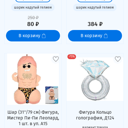
шарик надутый гелием
шарик надутый гелием
250 ₽
80 ₽
384 ₽
В корзину
В корзину
-75%
Шар (31''/79 см) Фигура,
Фигура Кольцо
Мистер Пи-Пи Леопард,
голография, Д124
1 шт. в уп. А15
вариант товара