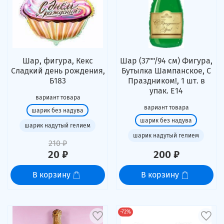
Шар, фигура, Кекс
Шар (37""/94 см) Фигура,
Сладкий день рождения,
Бутылка Шампанское, С
Б183
Праздником!, 1 шт. в
упак. Е14
вариант товара
вариант товара
шарик без надува
шарик без надува
шарик надутый гелием
шарик надутый гелием
210 ₽
20 ₽
200 ₽
В корзину
В корзину
-72%