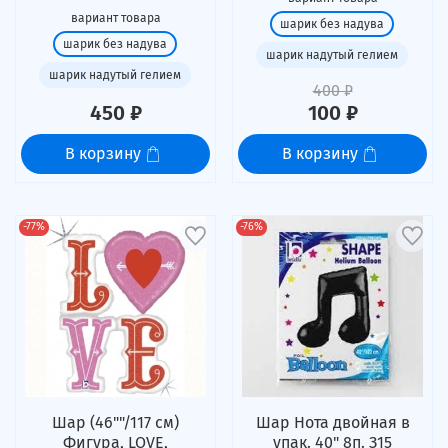
вариант товара
шарик без надува
шарик без надува
шарик надутый гелием
шарик надутый гелием
400 ₽
450 ₽
100 ₽
В корзину
В корзину
-77%
-76%
Шар (46""/117 см)
Шар Нота двойная в
Фигура, LOVE,
упак. 40" 8п. З15