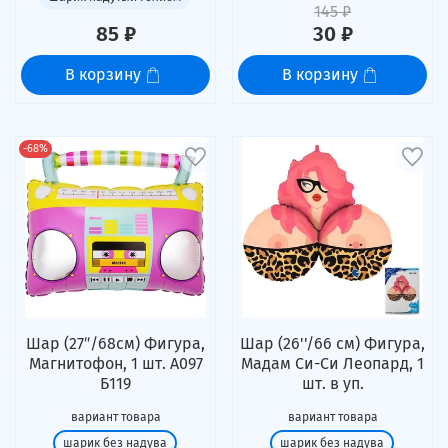
145 ₽
85 ₽
30 ₽
В корзину
В корзину
-68%
Шар (27″/68см) Фигура,
Шар (26''/66 см) Фигура,
Магнитофон, 1 шт. А097
Мадам Си-Си Леопард, 1
Б119
шт. в уп.
вариант товара
вариант товара
шарик без надува
шарик без надува