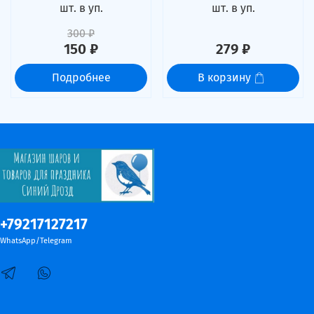
шт. в уп.
шт. в уп.
300 ₽
150 ₽
279 ₽
Подробнее
В корзину
+79217127217
WhatsApp/Telegram