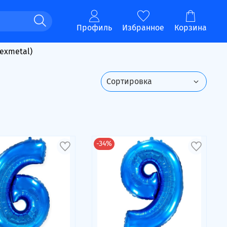
Профиль
Избранное
Корзина
lexmetal)
-34%