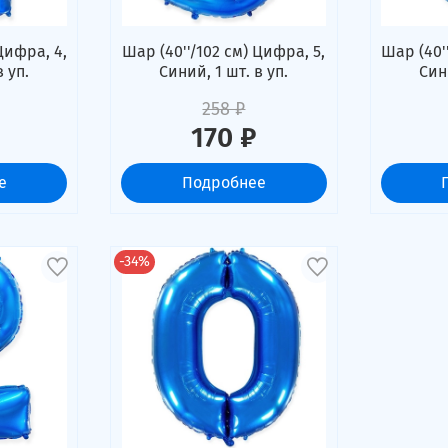
Цифра, 4,
Шар (40''/102 см) Цифра, 5,
Шар (40'
в уп.
Синий, 1 шт. в уп.
Сини
258 ₽
170 ₽
е
Подробнее
-34%