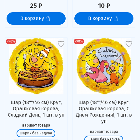
25 ₽
10 ₽
В корзину
В корзину
-90%
-90%
Шар (18""/46 см) Круг,
Шар (18""/46 см) Круг,
Оранжевая корова,
Оранжевая корова, С
Сладкий День, 1 шт. в уп
Днем Рождения!, 1 шт. в
уп
вариант товара
вариант товара
шарик без надува
шарик без надува