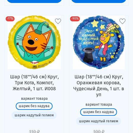
-77%
-90%
Шар (18""/46 см) Круг,
Шар (18""/46 см) Круг,
Три Кота, Компот,
Оранжевая корова,
Желтый, 1 шт. И008
Чудесный День, 1 шт. в
уп
вариант товара
вариант товара
шарик без надува
шарик без надува
шарик надутый гелием
шарик надутый гелием
110 ₽
100 ₽