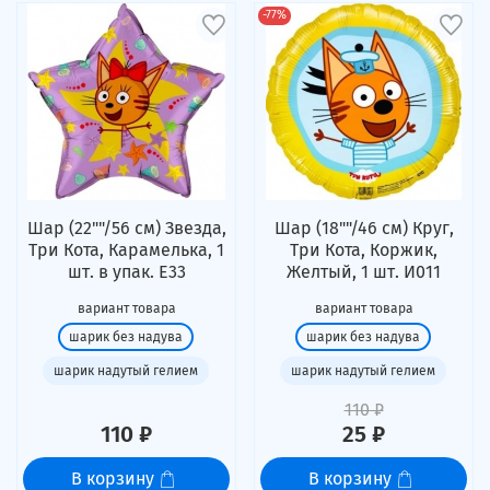
-77%
Шар (22""/56 см) Звезда,
Шар (18""/46 см) Круг,
Три Кота, Карамелька, 1
Три Кота, Коржик,
шт. в упак. Е33
Желтый, 1 шт. И011
вариант товара
вариант товара
шарик без надува
шарик без надува
шарик надутый гелием
шарик надутый гелием
110 ₽
110 ₽
25 ₽
В корзину
В корзину