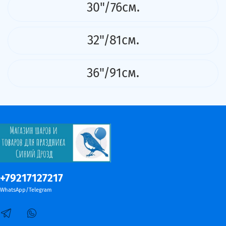
30"/76см.
32"/81см.
36"/91см.
+79217127217
WhatsApp/Telegram