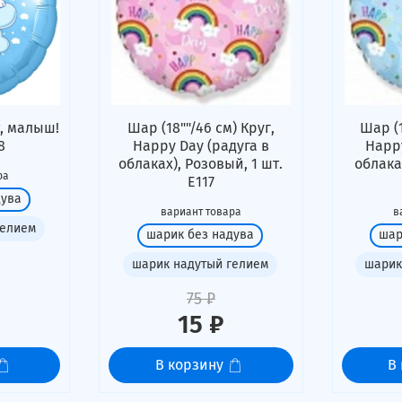
, малыш!
Шар (18""/46 см) Круг,
Шар (1
8
Happy Day (радуга в
Happy
облаках), Розовый, 1 шт.
облаках
ра
Е117
дува
вариант товара
в
гелием
шарик без надува
шар
шарик надутый гелием
шарик
75 ₽
15 ₽
В корзину
В