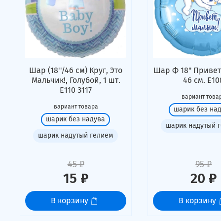
Шар (18''/46 см) Круг, Это
Шар Ф 18" Привет
Мальчик!, Голубой, 1 шт.
46 см. Е10
Е110 З117
вариант това
вариант товара
шарик без на
шарик без надува
шарик надутый 
шарик надутый гелием
45 ₽
95 ₽
15 ₽
20 ₽
В корзину
В корзину