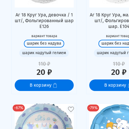
Аг 18 Круг Ура, девочка / 1
Аг 18 Круг Ура, ма
шт/, Фольгированный шар
шт/, Фольгиро
Е126
шар. Е10
вариант товара
вариант това
шарик без надува
шарик без на
шарик надутый гелием
шарик надутый 
110 ₽
110 ₽
20 ₽
20 ₽
В корзину
В корзину
-67%
-79%