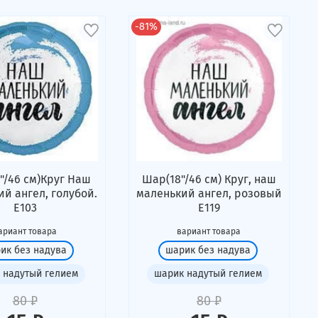
-81%
"/46 см)Круг Наш
Шар(18"/46 см) Круг, наш
й ангел, голубой.
маленький ангел, розовый
Е103
Е119
ариант товара
вариант товара
ик без надува
шарик без надува
 надутый гелием
шарик надутый гелием
80 ₽
80 ₽