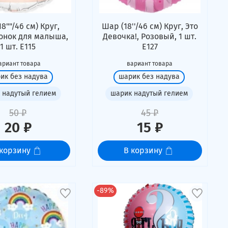
8""/46 см) Круг,
Шар (18''/46 см) Круг, Это
нок для малыша,
Девочка!, Розовый, 1 шт.
1 шт. Е115
Е127
ариант товара
вариант товара
ик без надува
шарик без надува
 надутый гелием
шарик надутый гелием
50 ₽
45 ₽
20 ₽
15 ₽
 корзину
В корзину
-89%