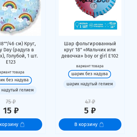
8""/46 см) Круг,
Шар фольгированный
 Day (радуга в
круг 18" «Мальчик или
), Голубой, 1 шт.
девочка» boy or girl Е102
Е123
вариант товара
ариант товара
шарик без надува
ик без надува
шарик надутый гелием
 надутый гелием
75 ₽
47 ₽
15 ₽
5 ₽
 корзину
В корзину