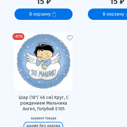
15 ₽
15 ₽
В корзину
В корзину
-81%
Шар (18"/ 46 см) Круг, С
рождением Мальчика
Ангел, Голубой Е105
вариант товара
шарик без надува