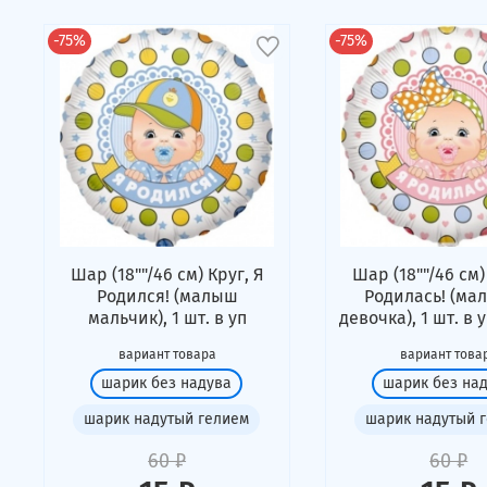
-75%
-75%
Шар (18""/46 см) Круг, Я
Шар (18""/46 см)
Родился! (малыш
Родилась! (ма
мальчик), 1 шт. в уп
девочка), 1 шт. в 
вариант товара
вариант това
шарик без надува
шарик без на
шарик надутый гелием
шарик надутый 
60 ₽
60 ₽