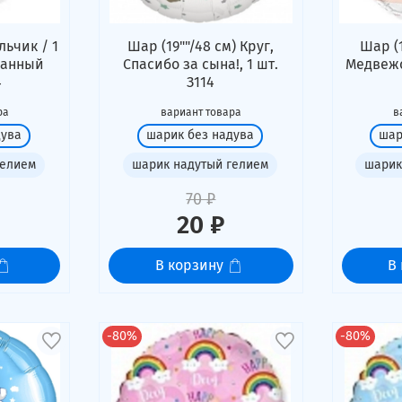
льчик / 1
Шар (19""/48 см) Круг,
Шар (1
ванный
Спасибо за сына!, 1 шт.
Медвежо
4
З114
ра
вариант товара
в
дува
шарик без надува
шар
гелием
шарик надутый гелием
шарик
70 ₽
20 ₽
В корзину
В
-80%
-80%