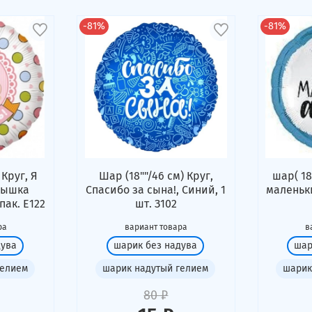
-81%
-81%
 Круг, Я
Шар (18""/46 см) Круг,
шар( 18
лышка
Спасибо за сына!, Синий, 1
маленьки
упак. Е122
шт. З102
ра
вариант товара
в
дува
шарик без надува
шар
гелием
шарик надутый гелием
шарик
80 ₽