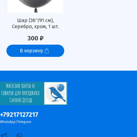
Шар (36''/91 см),
Серебро, хром, 1 шт.
300 ₽
В корзину
+79217127217
WhatsApp/Telegram