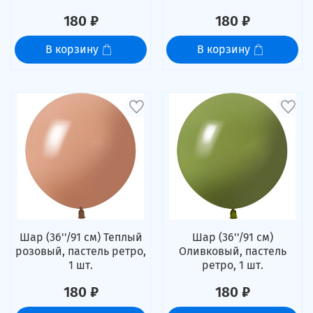
180 ₽
180 ₽
В корзину
В корзину
Шар (36''/91 см) Теплый
Шар (36''/91 см)
розовый, пастель ретро,
Оливковый, пастель
1 шт.
ретро, 1 шт.
180 ₽
180 ₽