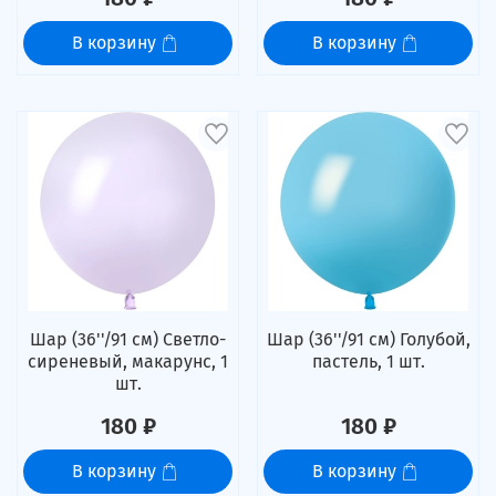
В корзину
В корзину
Шар (36''/91 см) Светло-
Шар (36''/91 см) Голубой,
сиреневый, макарунс, 1
пастель, 1 шт.
шт.
180 ₽
180 ₽
В корзину
В корзину