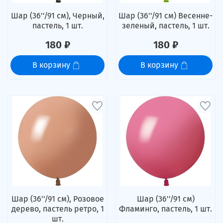
Шар (36''/91 см), Черный,
Шар (36''/91 см) Весенне-
пастель, 1 шт.
зеленый, пастель, 1 шт.
180 ₽
180 ₽
В корзину
В корзину
Шар (36''/91 см), Розовое
Шар (36''/91 см)
дерево, пастель ретро, 1
Фламинго, пастель, 1 шт.
шт.