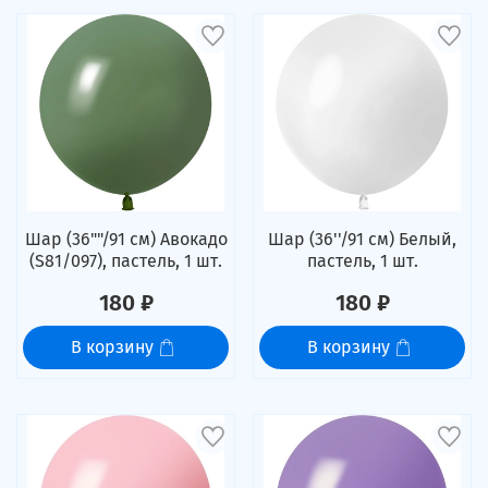
Шар (36""/91 см) Авокадо
Шар (36''/91 см) Белый,
(S81/097), пастель, 1 шт.
пастель, 1 шт.
180 ₽
180 ₽
В корзину
В корзину