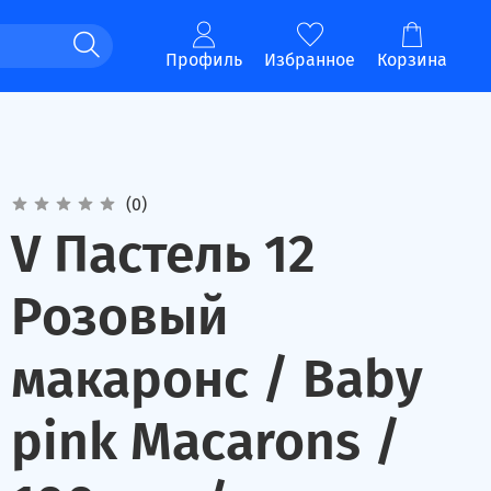
Профиль
Избранное
Корзина
(0)
V Пастель 12
Розовый
макаронс / Baby
pink Macarons /