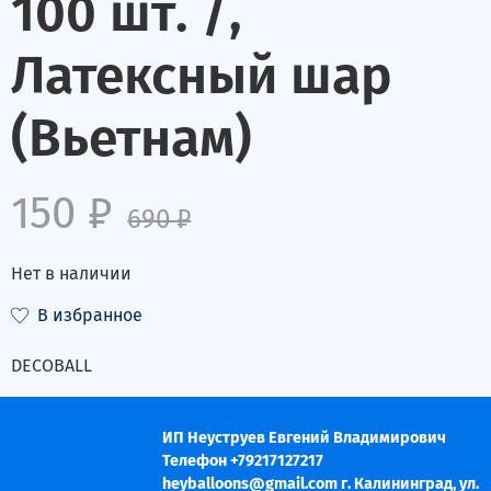
100 шт. /,
Латексный шар
(Вьетнам)
150 ₽
690 ₽
Нет в наличии
В избранное
DECOBALL
ИП Неуструев Евгений Владимирович
Телефон +79217127217
heyballoons@gmail.com г. Калининград, ул.