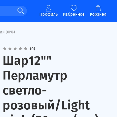
Профиль
Избранное
Корзина
ия 90%)
(0)
Шар12""
Перламутр
светло-
розовый/Light