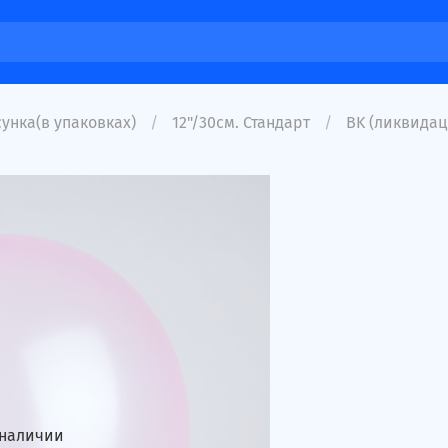
унка(в упаковках)
12"/30см. Стандарт
BK (ликвидац
 наличии