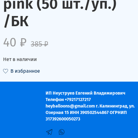
pink (50 шт./уп.)
/БК
40 ₽
385 ₽
Нет в наличии
В избранное
ИП Неуструев Евгений Владимирович
Телефон +79217127217
heyballoons@gmail.com г. Калининград, ул.
Озерная 15 ИНН 390502544867 ОГРНИП
317392600050273