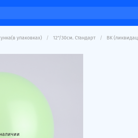
унка(в упаковках)
12"/30см. Стандарт
BK (ликвидац
 наличии