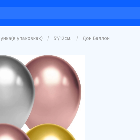
унка(в упаковках)
5"/12см.
Дон Баллон