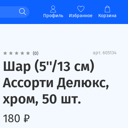
Профиль
Избранное
Корзина
арт.
605134
(0)
Шар (5''/13 см)
Ассорти Делюкс,
хром, 50 шт.
180 ₽