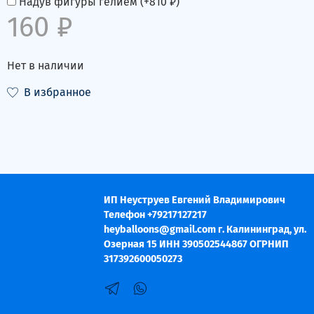
Надув фигуры гелием
(+
810 ₽
)
160 ₽
Нет в наличии
В избранное
ИП Неуструев Евгений Владимирович
Телефон +79217127217
heyballoons@gmail.com г. Калининград, ул.
Озерная 15 ИНН 390502544867 ОГРНИП
317392600050273