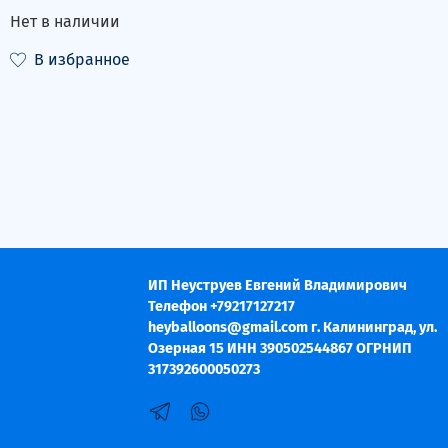
Нет в наличии
В избранное
ИП Неуструев Евгений Владимирович
Телефон +79217127217
heyballoons@gmail.com г. Калининград, ул.
Озерная 15 ИНН 390502544867 ОГРНИП
317392600050273