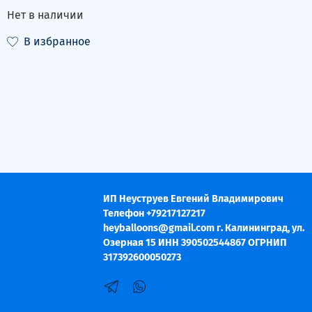
Нет в наличии
В избранное
ИП Неуструев Евгений Владимирович
Телефон +79217127217
heyballoons@gmail.com г. Калининград, ул.
Озерная 15 ИНН 390502544867 ОГРНИП
317392600050273