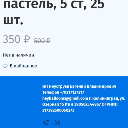
пастель, 5 ст, 25
шт.
350 ₽
500 ₽
Нет в наличии
В избранное
ИП Неуструев Евгений Владимирович
Телефон +79217127217
heyballoons@gmail.com г. Калининград, ул.
Озерная 15 ИНН 390502544867 ОГРНИП
317392600050273