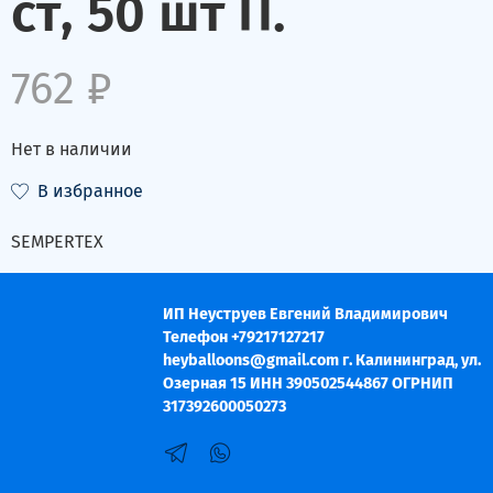
ст, 50 шт П.
762 ₽
Нет в наличии
В избранное
SEMPERTEX
ИП Неуструев Евгений Владимирович
Телефон +79217127217
heyballoons@gmail.com г. Калининград, ул.
Озерная 15 ИНН 390502544867 ОГРНИП
317392600050273