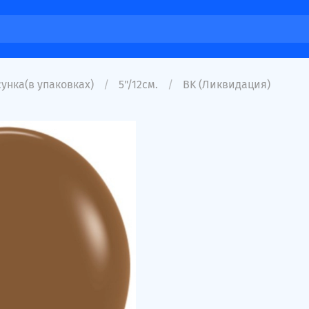
унка(в упаковках)
5"/12см.
BK (Ликвидация)