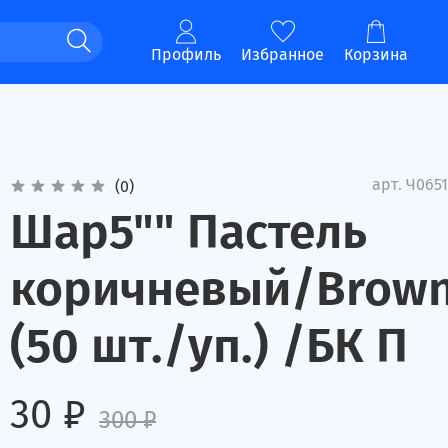
Профиль
Избранное
Корзина
арт.
Ч0651
(0)
Шар5"" Пастель
коричневый/Brow
(50 шт./уп.) /БК П
30 ₽
300 ₽