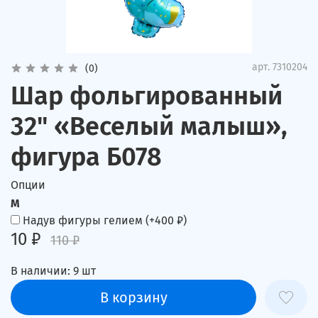
арт.
7310204
(0)
Шар фольгированный
32" «Веселый малыш»,
фигура Б078
Опции
M
Надув фигуры гелием
(+
400 ₽
)
10 ₽
110 ₽
В наличии:
9
шт
В корзину