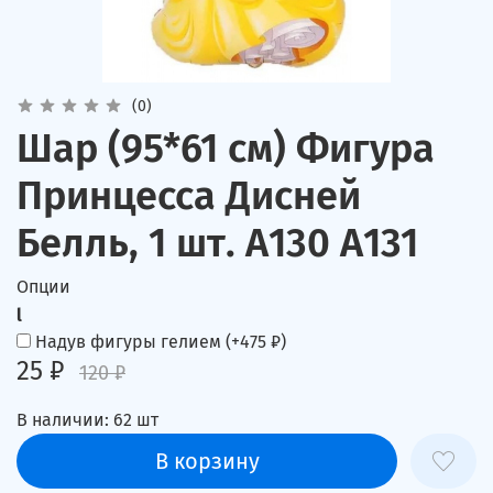
(0)
Шар (95*61 см) Фигура
Принцесса Дисней
Белль, 1 шт. А130 А131
Опции
l
Надув фигуры гелием
(+
475 ₽
)
25 ₽
120 ₽
В наличии:
62
шт
В корзину