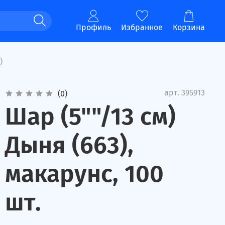
Профиль
Избранное
Корзина
)
арт.
395913
(0)
Шар (5""/13 см)
Дыня (663),
макарунс, 100
шт.