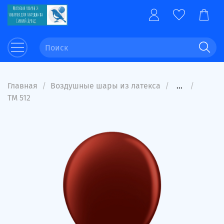
Главная
Воздушные шары из латекса
...
ТМ 512