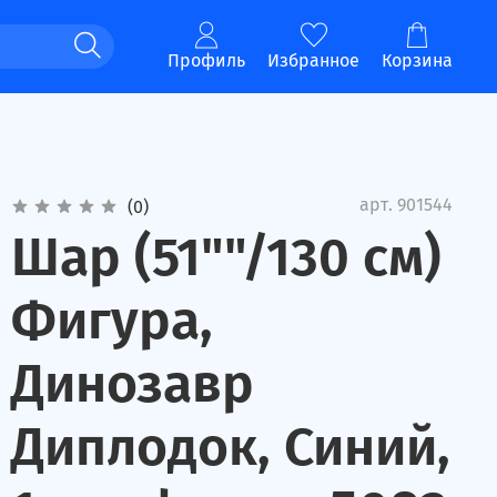
Профиль
Избранное
Корзина
арт.
901544
(0)
Шар (51""/130 см)
Фигура,
Динозавр
Диплодок, Синий,