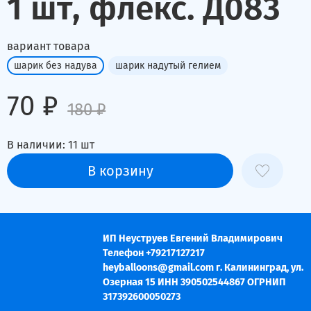
1 шт, флекс. Д083
вариант товара
шарик без надува
шарик надутый гелием
70 ₽
180 ₽
В наличии:
11
шт
В корзину
ИП Неуструев Евгений Владимирович
Телефон +79217127217
heyballoons@gmail.com г. Калининград, ул.
Озерная 15 ИНН 390502544867 ОГРНИП
317392600050273