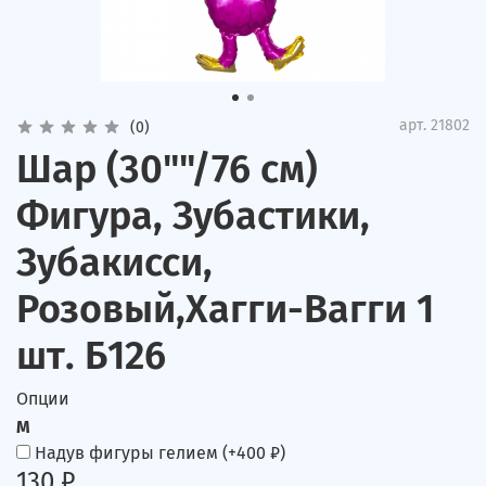
арт.
21802
(0)
Шар (30""/76 см)
Фигура, Зубастики,
Зубакисси,
Розовый,Хагги-Вагги 1
шт. Б126
Опции
M
Надув фигуры гелием
(+
400 ₽
)
130 ₽