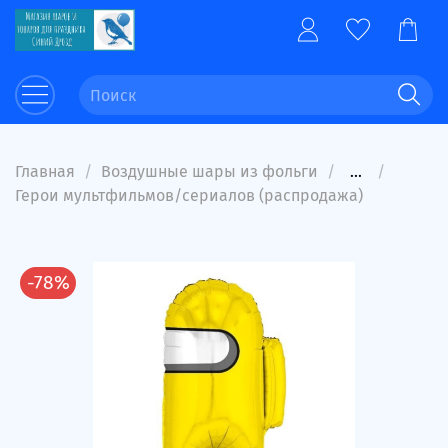
Главная
Воздушные шары из фольги
...
Герои мультфильмов/сериалов (распродажа)
-78%