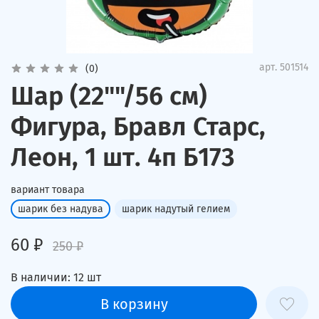
арт.
501514
(0)
Шар (22""/56 см)
Фигура, Бравл Старс,
Леон, 1 шт. 4п Б173
вариант товара
шарик без надува
шарик надутый гелием
60 ₽
250 ₽
В наличии:
12
шт
В корзину