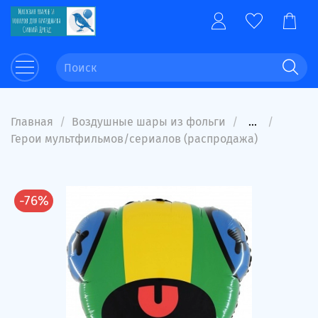
Главная
Воздушные шары из фольги
...
Герои мультфильмов/сериалов (распродажа)
-76%