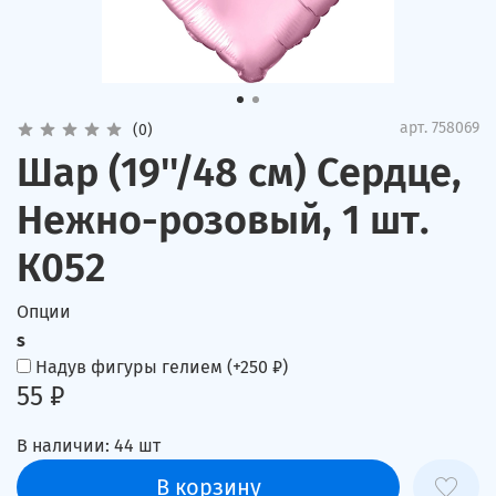
арт.
758069
(0)
Шар (19''/48 см) Сердце,
Нежно-розовый, 1 шт.
К052
Опции
s
Надув фигуры гелием
(+
250 ₽
)
55 ₽
В наличии:
44
шт
В корзину