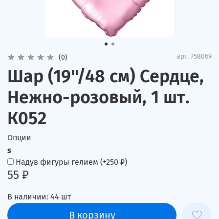
арт.
758069
(0)
Шар (19''/48 см) Сердце,
Нежно-розовый, 1 шт.
К052
Опции
s
Надув фигуры гелием
(+
250 ₽
)
55 ₽
В наличии:
44
шт
В корзину