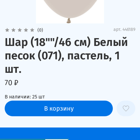
арт.
446189
(0)
Шар (18""/46 см) Белый
песок (071), пастель, 1
шт.
70 ₽
В наличии:
25
шт
В корзину