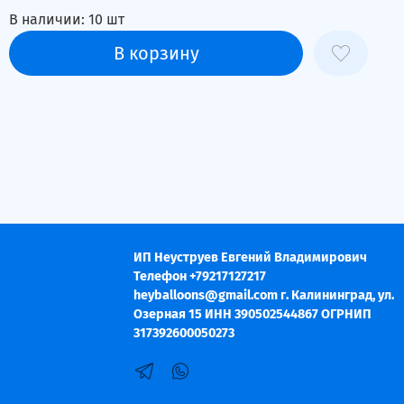
В наличии:
10
шт
В корзину
ИП Неуструев Евгений Владимирович
Телефон +79217127217
heyballoons@gmail.com г. Калининград, ул.
Озерная 15 ИНН 390502544867 ОГРНИП
317392600050273