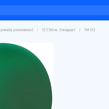
унка(в упаковках)
12"/30см. Стандарт
ТМ 512