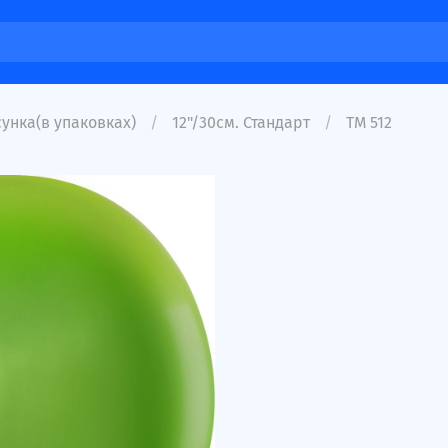
унка(в упаковках)
12"/30см. Стандарт
ТМ 512