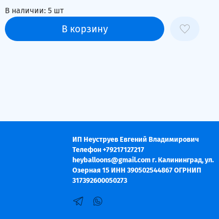
В наличии:
5
шт
В корзину
ИП Неуструев Евгений Владимирович
Телефон +79217127217
heyballoons@gmail.com г. Калининград, ул.
Озерная 15 ИНН 390502544867 ОГРНИП
317392600050273