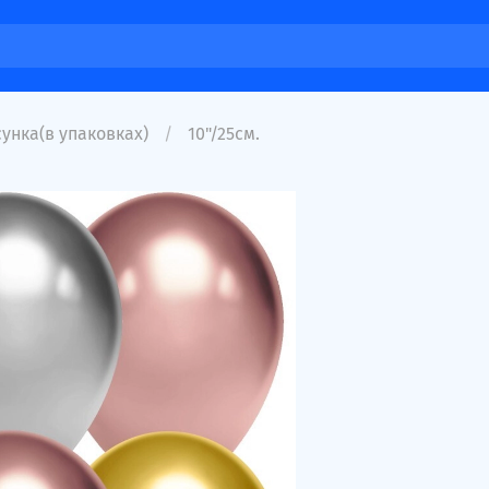
унка(в упаковках)
10"/25см.