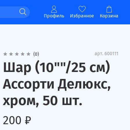
Профиль
Избранное
Корзина
арт.
600111
(0)
Шар (10""/25 см)
Ассорти Делюкс,
хром, 50 шт.
200 ₽