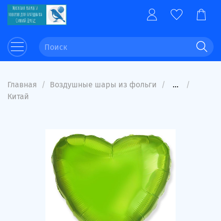
Главная
Воздушные шары из фольги
...
Китай