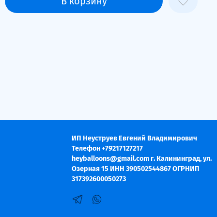
В корзину
ИП Неуструев Евгений Владимирович
Телефон +79217127217
heyballoons@gmail.com г. Калининград, ул.
Озерная 15 ИНН 390502544867 ОГРНИП
317392600050273