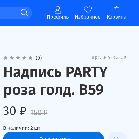
Профиль
Избранное
Корзина
арт.
849-RG-QX
(0)
Надпись PARTY
роза голд. В59
30 ₽
150 ₽
В наличии:
2
шт