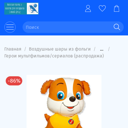
Главная
Воздушные шары из фольги
...
Герои мультфильмов/сериалов (распродажа)
-86%