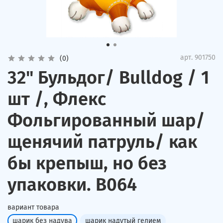
арт.
901750
(0)
32" Бульдог/ Bulldog / 1
шт /, Флекс
Фольгированный шар/
щенячий патруль/ как
бы крепыш, но без
упаковки. В064
вариант товара
шарик без надува
шарик надутый гелием